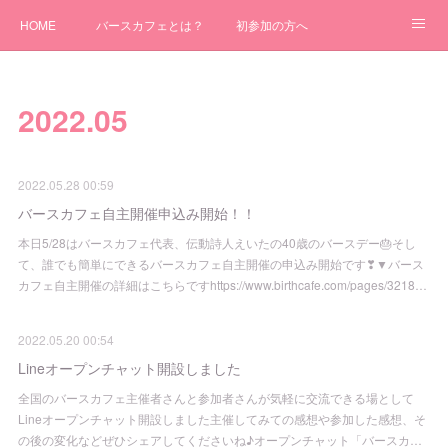
HOME
バースカフェとは？
初参加の方へ
バースカフェ行こう！全国開催日！
アメブロ
主催者募集！！
2022
.
05
自主開催について
2022.05.28 00:59
バースカフェ自主開催申込み開始！！
本日5/28はバースカフェ代表、伝動詩人えいたの40歳のバースデー🎂そし
て、誰でも簡単にできるバースカフェ自主開催の申込み開始です❣▼バース
カフェ自主開催の詳細はこちらですhttps://www.birthcafe.com/pages/3218…
2022.05.20 00:54
Lineオープンチャット開設しました
全国のバースカフェ主催者さんと参加者さんが気軽に交流できる場として
Lineオープンチャット開設しました主催してみての感想や参加した感想、そ
の後の変化などぜひシェアしてくださいね♪オープンチャット「バースカ…