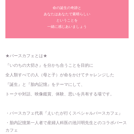
命の誕生の奇跡と
あなたはあなたで素晴らしい
ということを
一緒に感じあいましょう
★バースカフェとは★
『いのちの大切さ』を分かち合うことを目的に
全人類すべての人（母と子）が命をかけてチャレンジした
『誕生』と『胎内記憶』をテーマにして、
トークや対話、映像鑑賞、体験、思いを共有する場です。
・バースカフェ代表『えいたが行くスペシャルバースカフェ』
・胎内記憶第一人者で産婦人科医の池川明先生とのコラボバース
カフェ