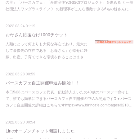
の里」「バースカフェ」「産前産後YORISOIプロジェクト」を進める《 一般
社団法人ワンダラスライフ 》 の新理事がこんな素敵すぎる6名の皆さんに…
2022.08.24 01:19
お母さん応援なげ1000チケット
人類にとって何よりも大切な存在であり、最大に
して最優先の存在である「お母さん」が幸せに妊
娠、出産、子育てできる環境を作ることはまさ…
2022.05.28 00:59
バースカフェ自主開催申込み開始！！
本日5/28はバースカフェ代表、伝動詩人えいたの40歳のバースデー🎂そし
て、誰でも簡単にできるバースカフェ自主開催の申込み開始です❣▼バース
カフェ自主開催の詳細はこちらですhttps://www.birthcafe.com/pages/3218…
2022.05.20 00:54
Lineオープンチャット開設しました