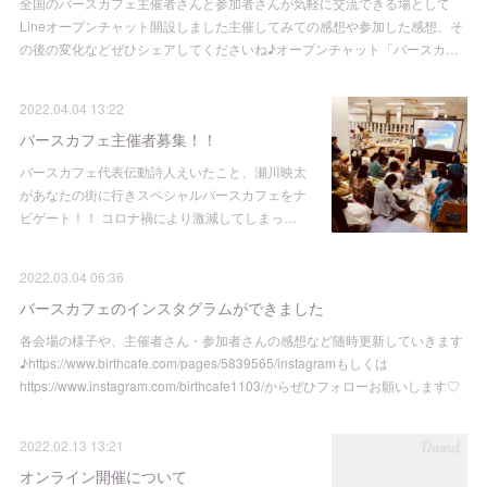
全国のバースカフェ主催者さんと参加者さんが気軽に交流できる場として
Lineオープンチャット開設しました主催してみての感想や参加した感想、そ
の後の変化などぜひシェアしてくださいね♪オープンチャット「バースカ…
2022.04.04 13:22
バースカフェ主催者募集！！
バースカフェ代表伝動詩人えいたこと、瀬川映太
があなたの街に行きスペシャルバースカフェをナ
ビゲート！！ コロナ禍により激減してしまっ…
2022.03.04 06:36
バースカフェのインスタグラムができました
各会場の様子や、主催者さん・参加者さんの感想など随時更新していきます
♪https://www.birthcafe.com/pages/5839565/instagramもしくは
https://www.instagram.com/birthcafe1103/からぜひフォローお願いします♡
2022.02.13 13:21
オンライン開催について