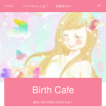
HOME
バースカフェとは？
初参加の方へ
バースカフェ行こう！全国開催日！
アメブロ
主催者募集！！
自主開催について
Birth Cafe
誕生と命の大切さを分かち合う