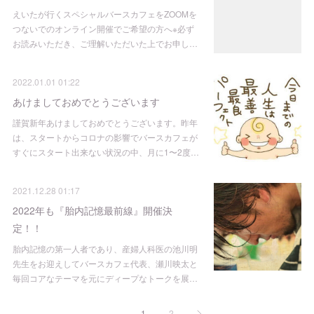
えいたが行くスペシャルバースカフェをZOOMを
つないでのオンライン開催でご希望の方へ※必ず
お読みいただき、ご理解いただいた上でお申し…
2022.01.01 01:22
あけましておめでとうございます
謹賀新年あけましておめでとうございます。昨年
は、スタートからコロナの影響でバースカフェが
すぐにスタート出来ない状況の中、月に1〜2度…
2021.12.28 01:17
2022年も『胎内記憶最前線』開催決
定！！
胎内記憶の第一人者であり、産婦人科医の池川明
先生をお迎えしてバースカフェ代表、瀬川映太と
毎回コアなテーマを元にディープなトークを展…
1
2