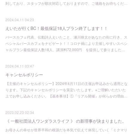
到しており、スタッフが順次対応しておりますので、ご連絡をお待ちくだ…
2024.04.11 04:23
えいたが行くBC！最低保証18人プラン終了します！！
バースカフェ代表、伝動詩人えいたこと、瀬川映太があなたの街に行き、ス
ペシャルバースカフェをナビゲート！！コロナ禍により主催しやすいスペシ
ャルプラン最低保証人数18人、講演料72,000円 を提供して参りました…
2024.04.11 03:47
キャンセルポリシー
【主催のキャンセルポリシー】2024年4月11日の主催お申込みから適用とな
ります。下記のキャンセルポリシーを策定いたします。※ご理解いただいた
上でお申し込みください。【基本事項】①『リアル開催』が何らかの理由…
2023.02.23 02:34
《 一般社団法人ワンダラスライフ 》 の新理事が決まりました。
お母さんの幸せが世界平和の根源だを本気で伝えて体現していく「ミクマリ