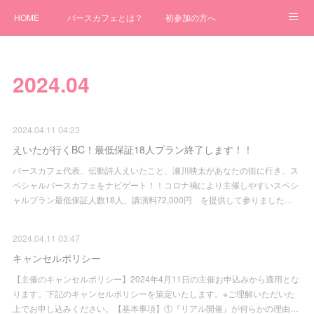
HOME
バースカフェとは？
初参加の方へ
バースカフェ行こう！全国開催日！
アメブロ
主催者募集！！
2024
.
04
自主開催について
2024.04.11 04:23
えいたが行くBC！最低保証18人プラン終了します！！
バースカフェ代表、伝動詩人えいたこと、瀬川映太があなたの街に行き、ス
ペシャルバースカフェをナビゲート！！コロナ禍により主催しやすいスペシ
ャルプラン最低保証人数18人、講演料72,000円 を提供して参りました…
2024.04.11 03:47
キャンセルポリシー
【主催のキャンセルポリシー】2024年4月11日の主催お申込みから適用とな
ります。下記のキャンセルポリシーを策定いたします。※ご理解いただいた
上でお申し込みください。【基本事項】①『リアル開催』が何らかの理由…