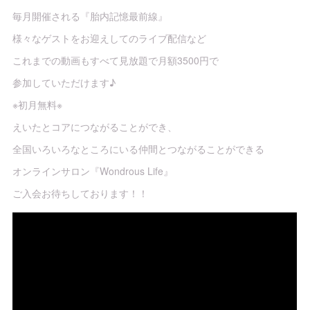
毎月開催される『胎内記憶最前線』
様々なゲストをお迎えしてのライブ配信など
これまでの動画もすべて見放題で月額3500円で
参加していただけます♪
※初月無料※
えいたとコアにつながることができ、
全国いろいろなところにいる仲間とつながることができる
オンラインサロン『Wondrous Life』
ご入会お待ちしております！！