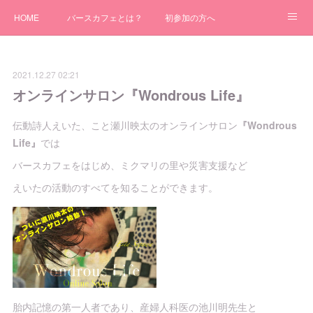
HOME
バースカフェとは？
初参加の方へ
バースカフェ行こう！全国開催日！
アメブロ
主催者募集！！
2021.12.27 02:21
自主開催について
オンラインサロン『Wondrous Life』
伝動詩人えいた、こと瀬川映太のオンラインサロン
『Wondrous
Life』
では
バースカフェをはじめ、ミクマリの里や災害支援など
えいたの活動のすべてを知ることができます。
胎内記憶の第一人者であり、産婦人科医の池川明先生と