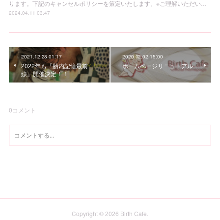
ります。下記のキャンセルポリシーを策定いたします。※ご理解いただい…
2024.04.11 03:47
2021.12.28 01:17
2020.02.02 15:00
2022年も『胎内記憶最前
ホームページリニューアル
線』開催決定！！
0
コメント
Copyright ©
2026
Birth Cafe
.